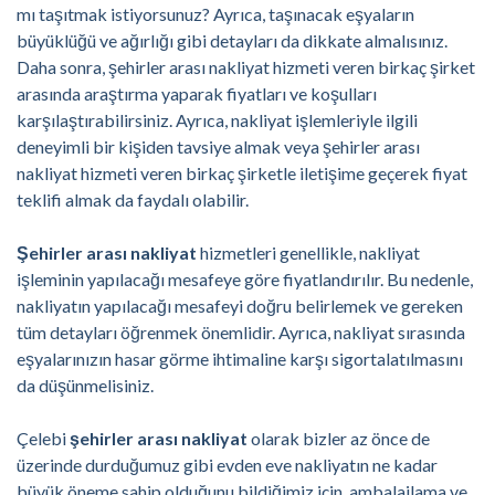
mı taşıtmak istiyorsunuz? Ayrıca, taşınacak eşyaların
büyüklüğü ve ağırlığı gibi detayları da dikkate almalısınız.
Daha sonra, şehirler arası nakliyat hizmeti veren birkaç şirket
arasında araştırma yaparak fiyatları ve koşulları
karşılaştırabilirsiniz. Ayrıca, nakliyat işlemleriyle ilgili
deneyimli bir kişiden tavsiye almak veya şehirler arası
nakliyat hizmeti veren birkaç şirketle iletişime geçerek fiyat
teklifi almak da faydalı olabilir.
Şehirler arası nakliyat
hizmetleri genellikle, nakliyat
işleminin yapılacağı mesafeye göre fiyatlandırılır. Bu nedenle,
nakliyatın yapılacağı mesafeyi doğru belirlemek ve gereken
tüm detayları öğrenmek önemlidir. Ayrıca, nakliyat sırasında
eşyalarınızın hasar görme ihtimaline karşı sigortalatılmasını
da düşünmelisiniz.
Çelebi
şehirler arası nakliyat
olarak bizler az önce de
üzerinde durduğumuz gibi evden eve nakliyatın ne kadar
büyük öneme sahip olduğunu bildiğimiz için, ambalajlama ve